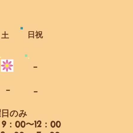
​日祝
​土
​-
​-
​-
曜日のみ
9：00〜12：00