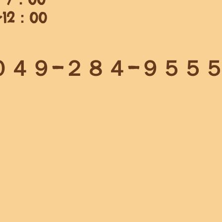
2：00
​０４９−２８４−９５５