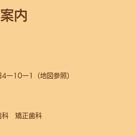
ご案内
10ー1（地図参照）
歯科 矯正歯科