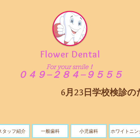
​Flower Dental
For your smile！
０４９−２８４−９５５５
6月23日学校検診のた
スタッフ紹介
一般歯科
小児歯科
ホワイトニン