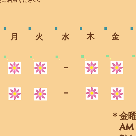
をご利用ください。
木
​金
​月
​火
水
​-
​-
＊金
AM 